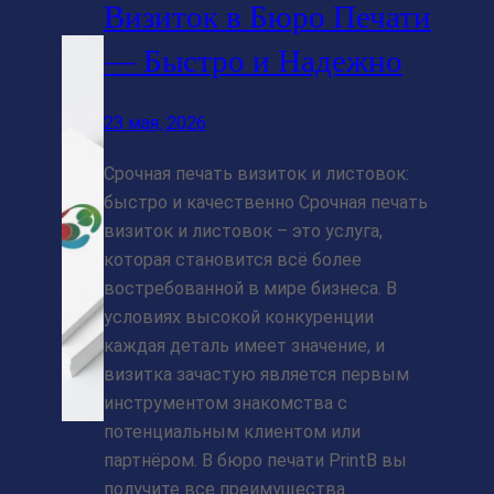
Визиток в Бюро Печати
— Быстро и Надежно
23 мая, 2026
Срочная печать визиток и листовок:
быстро и качественно Срочная печать
визиток и листовок – это услуга,
которая становится всё более
востребованной в мире бизнеса. В
условиях высокой конкуренции
каждая деталь имеет значение, и
визитка зачастую является первым
инструментом знакомства с
потенциальным клиентом или
партнёром. В бюро печати PrintB вы
получите все преимущества