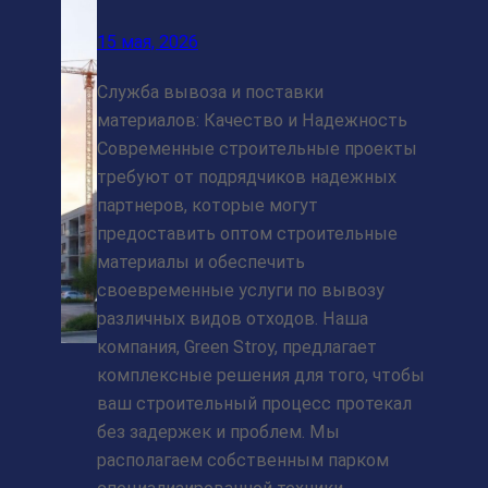
15 мая, 2026
Служба вывоза и поставки
материалов: Качество и Надежность
Современные строительные проекты
требуют от подрядчиков надежных
партнеров, которые могут
предоставить оптом строительные
материалы и обеспечить
своевременные услуги по вывозу
различных видов отходов. Наша
компания, Green Stroy, предлагает
комплексные решения для того, чтобы
ваш строительный процесс протекал
без задержек и проблем. Мы
располагаем собственным парком