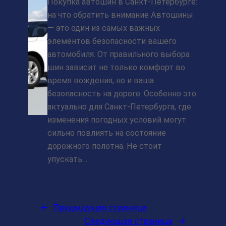
Покупка автошин в Санкт-Петербурге:
на что обратить внимание Автошины
— это один из самых важных
элементов безопасности вашего
автомобиля. От правильного выбора
шин зависит не только комфорт во
время вождения, но и ваша
безопасность на дороге. Особенно это
актуально для Санкт-Петербурга, где
изменения погодных условий могут
сильно повлиять на состояние
дорожного полотна. Не стоит
упускать…
←
Предыдущая страница
Следующая страница
→