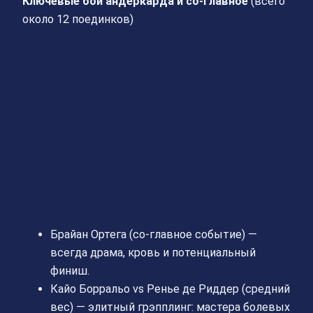
Ключевые бои андеркарда и со-главное
(всего
около 12 поединков)
Брайан Ортега (со-главное событие) —
всегда драма, кровь и потенциальный
финиш.
Кайо Борральо vs Ренье де Риддер (средний
вес) — элитный грэпплинг: мастера болевых