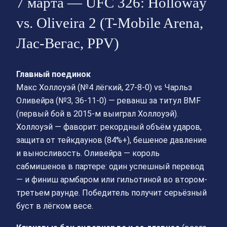
7 марта — UFC 326: Holloway
vs. Oliveira 2 (T-Mobile Arena,
Лас-Вегас, PPV)
Главный поединок
Макс Холлоуэй (№4 лёгкий, 27-8-0) vs Чарльз
Оливейра (№3, 36-11-0) — реванш за титул BMF
(первый бой в 2015-м выиграл Холлоуэй).
Холлоуэй — фаворит: рекордный объём ударов,
защита от тейкдаунов (84%+), бешеное давление
и выносливость. Оливейра — король
сабмишенов в партере: один успешный перевод
— и финиш армбаром или гильотиной во втором-
третьем раунде. Победитель получит серьёзный
буст в лёгком весе.