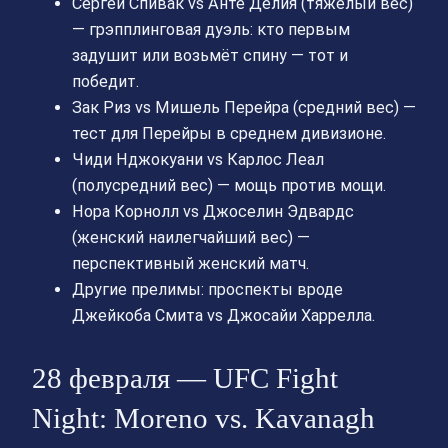
Сергей Спивак vs Анте Делия (тяжёлый вес)
— грэпплинговая дуэль: кто первым
задушит или возьмёт спину — тот и
победит.
Зак Риз vs Мишель Перейра (средний вес) —
тест для Перейры в среднем дивизионе.
Чиди Нджокуани vs Карлос Леал
(полусредний вес) — мощь против мощи.
Нора Корнолл vs Джоселин Эдвардс
(женский наилегчайший вес) —
перспективный женский матч.
Другие прелимы: проспекты вроде
Джейкоба Смита vs Джосайи Харрелла.
28 февраля — UFC Fight
Night: Moreno vs. Kavanagh