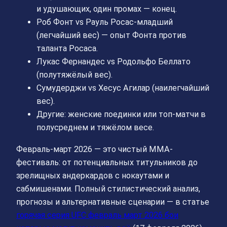
и удушающих, один промах — конец.
Роб Фонт vs Рауль Росас-младший
(легчайший вес) — опыт Фонта против
таланта Росаса.
Лукас Фернандес vs Родольфо Беллато
(полутяжёлый вес).
Сумудерджи vs Хесус Агилар (наилегчайший
вес).
Другие: женские поединки или топ-матчи в
полусреднем и тяжёлом весе.
Февраль-март 2026 — это чистый ММА-
фестиваль: от потенциальных титульников до
зрелищных андеркардов с нокаутами и
сабмишенами. Полный стилистический анализ,
прогнозы и альтернативные сценарии — в статье
горячая серия UFC февраль март 2026 бои