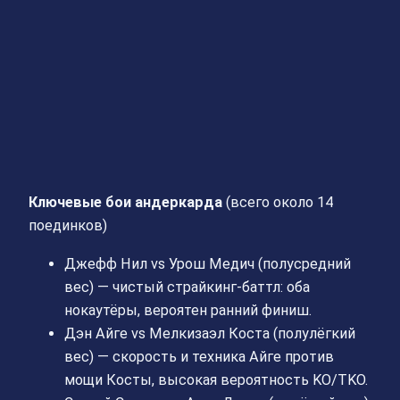
Ключевые бои андеркарда
(всего около 14
поединков)
Джефф Нил vs Урош Медич (полусредний
вес) — чистый страйкинг-баттл: оба
нокаутёры, вероятен ранний финиш.
Дэн Айге vs Мелкизаэл Коста (полулёгкий
вес) — скорость и техника Айге против
мощи Косты, высокая вероятность KO/TKO.