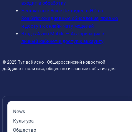
входит в обработку
Бесплатные Brunette‑видео в HD на
RealGirls: ежедневные обновления, превью
и доступ к онлайн‑чату моделей
Вход в Azino Mobile — Авторизация в
личный кабинет и доступ к аккаунту
© 2025 Тут всё ясно · Общероссийский новостной
дайджест: политика, общество и главные события дня.
News
Культура
Общество