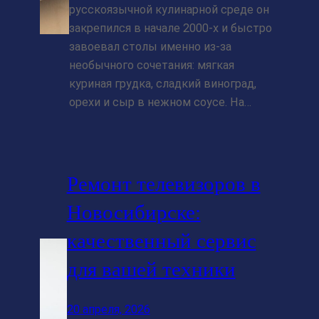
русскоязычной кулинарной среде он
закрепился в начале 2000‑х и быстро
завоевал столы именно из‑за
необычного сочетания: мягкая
куриная грудка, сладкий виноград,
орехи и сыр в нежном соусе. На…
Ремонт телевизоров в
Новосибирске:
качественный сервис
для вашей техники
20 апреля, 2026