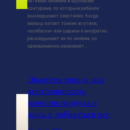
чёткими линиями и крупными
контурами, по которым ребёнок
выкладывает пластилин. Когда
малыш катает тонкие жгутики,
«колбаски» или шарики и аккуратно
раскладывает их по линиям, он
одновременно развивает…
Экология города: как
контролировать
качество воздуха и
воды и добиваться мер