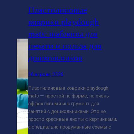
Пластилиновые
коврики playdough
mats: шаблоны для
печати и польза для
дошкольников
16 апреля, 2026
Пластилиновые коврики playdough
mats — простой по форме, но очень
эффективный инструмент для
занятий с дошкольниками. Это не
просто красивые листы с картинками,
а специально продуманные схемы с