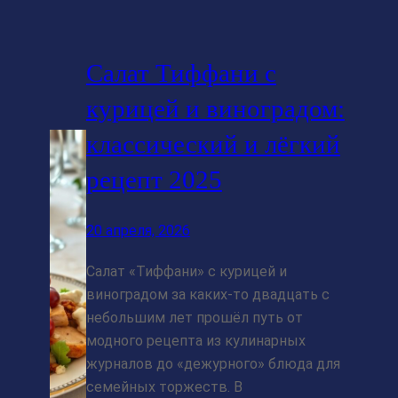
Салат Тиффани с
курицей и виноградом:
классический и лёгкий
рецепт 2025
20 апреля, 2026
Салат «Тиффани» с курицей и
виноградом за каких‑то двадцать с
небольшим лет прошёл путь от
модного рецепта из кулинарных
журналов до «дежурного» блюда для
семейных торжеств. В